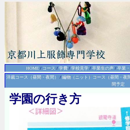
HOME
/
コース
/
学費
/
学校見学
/
卒業生の声
/
卒業
洋裁コース（昼間・夜間）
/
編物（ニット）コース（昼間・夜
間予定
学園の行き方