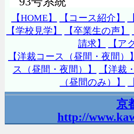
93号系統
【HOME】
【コース紹介】
【学校見学】
【卒業生の声】
請求】
【ア
【洋裁コース（昼間・夜間）
ス（昼間・夜間）】
【洋裁
（昼間のみ）】
京
http://www.ka